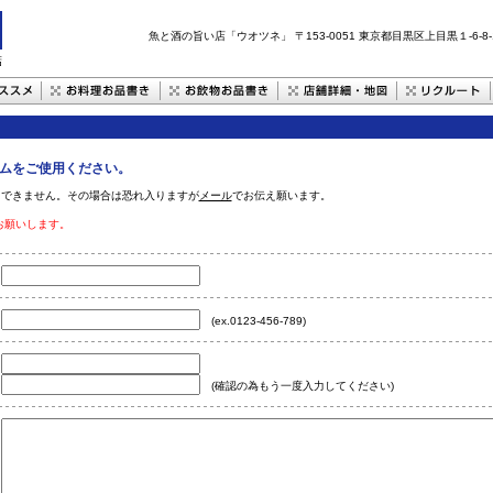
魚と酒の旨い店「ウオツネ」 〒153-0051 東京都目黒区上目黒１-6-8-
ムをご使用ください。
用できません。その場合は恐れ入りますが
メール
でお伝え願います。
。
お願いします。
(ex.0123-456-789)
(確認の為もう一度入力してください)